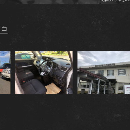
大阪のアメ車はRE
 白